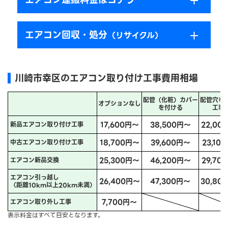
エアコン回収・処分
（リサイクル）
川崎市幸区のエアコン取り付け工事費用相場
配管（化粧）カバー
配管穴を
オプションなし
を付ける
工事
17,600円～
38,500円～
22,00
新品エアコン取り付け工事
18,700円～
39,600円～
23,10
中古エアコン取り付け工事
25,300円～
46,200円～
29,70
エアコン新品交換
エアコン引っ越し
26,400円～
47,300円～
30,80
（距離10km以上20km未満）
7,700円～
エアコン取り外し工事
表示料金はすべて目安となります。