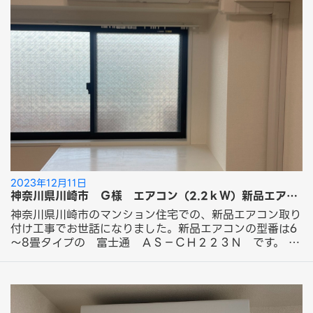
ていただきました。 Ｆ様 この度は「新品エアコン取り
付け工事」にてエアコン取り付け工事のご依頼ありがとう
ございました。 フォーラムサービスのエアコン工事をご
紹介！ 今回ご依頼の工事はこちら！ 新品エアコン取り付
け工事 14,300円～（税込） 化粧カバー取り外し・再利
用
2023年12月11日
神奈川県川崎市 Ｇ様 エアコン（2.2ｋＷ）新品エアコン取り付け化粧カバーパック工事のご依頼ありがとうございました。
神奈川県川崎市のマンション住宅での、新品エアコン取り
付け工事でお世話になりました。新品エアコンの型番は6
～8畳タイプの 富士通 ＡＳ－ＣＨ２２３Ｎ です。 室
内機の取り付け場所は窓上の梁部分に設置し、配管穴が梁
と窓の下穴でしたので、室内化粧カバーを取り付けするに
あたり、曲がり部材５ヶ使用して取り付けさせていただき
ました。 外側の室外機は建物の共用廊下部分の室外機専
用置き場所に設置です。外側の化粧カバーは下穴でしたの