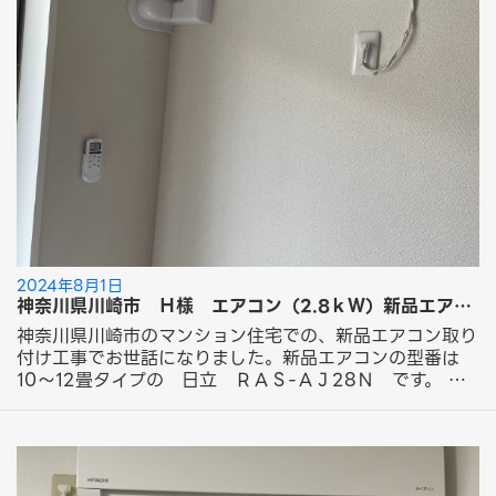
品エアコン取り付け工事」にてエアコン取り付け工事のご
依頼ありがとうございました。 フォーラムサービスのエ
アコン工事をご紹介！ 今回ご依頼の工事はこちら！ 新品
エアコン取り付け工事 14,300円～（税込） 隠蔽（いん
ぺい）配管工事 室外機：二段置き工事
2024年8月1日
神奈川県川崎市 Ｈ様 エアコン（2.8ｋＷ）新品エアコン取り付け工事のご依頼ありがとうございました。
神奈川県川崎市のマンション住宅での、新品エアコン取り
付け工事でお世話になりました。新品エアコンの型番は
10～12畳タイプの 日立 ＲＡＳ-ＡＪ28Ｎ です。 室
内機の取り付け場所は配管穴壁面と違う壁面に設置し、室
内カバーは曲り部材2ヶ使用し取り付けさせていただきま
した。 外側の室外機はベランダ床置きで設置です。外側
のカバーは既設のカバーがついてましてので、それを再利
用させていただき取り付けさせていただきました。 Ｈ