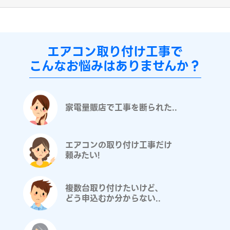
設置です。外側の室外カバーの色は外壁の色と合わせた
（アイボリー）の色で室外化粧カバーを取り付けさせてい
ただきました。 Ｈ様 この度は「新品エアコン取り付け
化粧カバーパック工事」にてエアコン取り付け工事のご依
頼ありがとうございました。 フォーラムサービスのエア
エアコン取り付け工事で
コン工事をご紹介！ 今回ご依頼の工事はこちら！ 新品エ
こんなお悩みはありませんか？
アコン取り付け工事 化粧カバーパック 18,700円～（税
込）
家電量販店で工事を断られた..
エアコンの取り付け工事だけ
頼みたい!
複数台取り付けたいけど、
どう申込むか分からない..