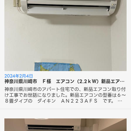
様 この度は「新品エアコン取り付け工事」にてエアコン
取り付け工事のご依頼ありがとうございました。 フォー
ラムサービスのエアコン工事をご紹介！ 今回ご依頼の工
事はこちら！ 新品エアコン取り付け工事 14,300円～
（税込） 化粧カバー取り外し・再利用 室内用化粧カバー
2024年2月4日
神奈川県川崎市 Ｆ様 エアコン（2.2ｋＷ）新品エアコン取り付け工事のご依頼ありがとうございました。
神奈川県川崎市のアパート住宅での、新品エアコン取り付
け工事でお世話になりました。新品エアコンの型番は６～
８畳タイプの ダイキン ＡＮ２２３ＡＦＳ です。 室
内機の取り付け場所は既存で配管穴があいてましたので、
その穴を再利用し室内機で覆う形で取り付けさせていただ
きました。これで室内の配管露出はありません。 外側の
室外機は地上床置きで設置です。外側の室外カバー既存設
置されてをましたのでそれを再利用する形で取り付けさせ