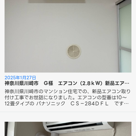
2025年1月27日
神奈川県川崎市 Ｇ様 エアコン（2.8ｋＷ）新品エアコン取り付け工事のご依頼ありがとうございました。
神奈川県川崎市のマンション住宅での、新品エアコン取り
付け工事でお世話になりました。エアコンの型番は10～
12畳タイプの パナソニック ＣＳ－284ＤＦＬ です。
室内機の取り付けにおいて、壁の中に埋設されて先行配管
での取り付けです。点検口をあけ、壁の中で配管とドレン
ホースをつなぎ取り付けさせていただきました。 室外機
は既存の2段置き架台があり、その架台を使用し下段部分
に取り付けさせていただきました。 Ｇ様 この度は「新