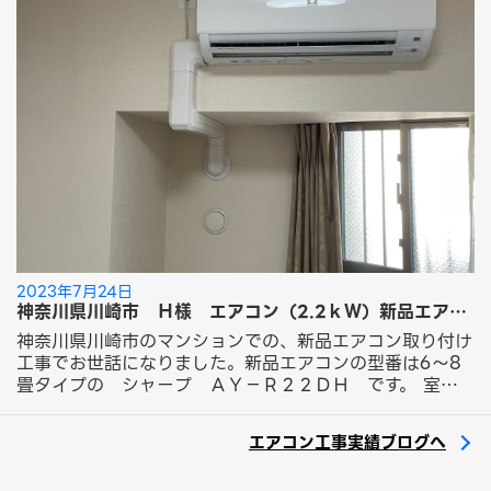
配管はテープ巻き仕上げの標準工事で取り付けさせていた
だきました。 Ｅ様 この度は「新品エアコン取り付け工
事」にてエアコン取り付け工事のご依頼ありがとうござい
ました。 フォーラムサービスのエアコン工事をご紹介！
今回ご依頼の工事はこちら！ 新品エアコン取り付け工
事 14,300円～（税込）
2023年7月24日
神奈川県川崎市 Ｈ様 エアコン（2.2ｋＷ）新品エアコン取り付け化粧カバーパック工事のご依頼ありがとうございました。
神奈川県川崎市のマンションでの、新品エアコン取り付け
工事でお世話になりました。新品エアコンの型番は6～8
畳タイプの シャープ ＡＹ－Ｒ２２ＤＨ です。 室内
機の取り付け場所は、窓上の梁部分に取り付けをし、配管
穴が梁下の窓左側にありましたので、室内化粧カバー曲が
エアコン工事実績ブログへ
り部材３ヶ使用し室内化粧カバーを取り付けさせていただ
きました。 外側の室外機は建物の共用廊下部分に床置で