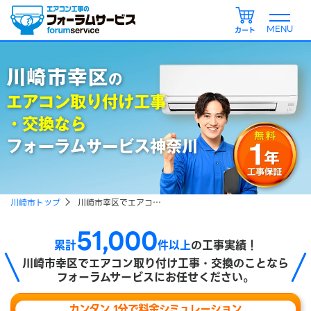
カート
川崎市幸区
の
エアコン取り付け工事
・交換なら
フォーラムサービス神奈川
川崎市トップ
川崎市幸区でエアコン取り付け、エアコン引越し工事をご検討の方
51,000
累計
件以上
の工事実績！
川崎市幸区で
エアコン取り付け工事・交換のことなら
フォーラムサービスにお任せください。
カンタン 1分で料金シミュレーション