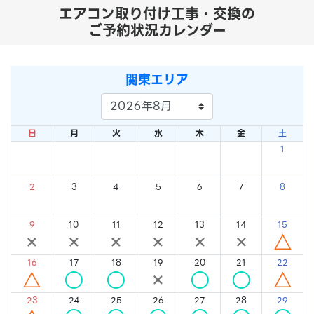
エアコン取り付け工事・交換の
ご予約状況カレンダー
関東エリア
日
月
火
水
木
金
土
1
×
2
3
4
5
6
7
8
×
×
×
×
×
×
×
9
10
11
12
13
14
15
×
×
×
×
×
×
△
16
17
18
19
20
21
22
△
○
○
×
○
○
△
23
24
25
26
27
28
29