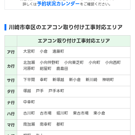
予約状況カレンダー
詳しくは
をご確認ください。
川崎市幸区のエアコン取り付け工事対応エリア
エアコン取り付け工事対応エリア
大宮町
小倉
遠藤町
ア行
北加瀬
小向仲野町
小向東芝町
小向町
小向西町
カ行
河原町
紺屋町
鹿島田
下平間
幸町
新塚越
新小倉
新川崎
神明町
サ行
塚越
戸手
戸手本町
タ行
中幸町
ナ行
古川町
古市場
堀川町
東古市場
東小倉
ハ行
南加瀬
南幸町
都町
マ行