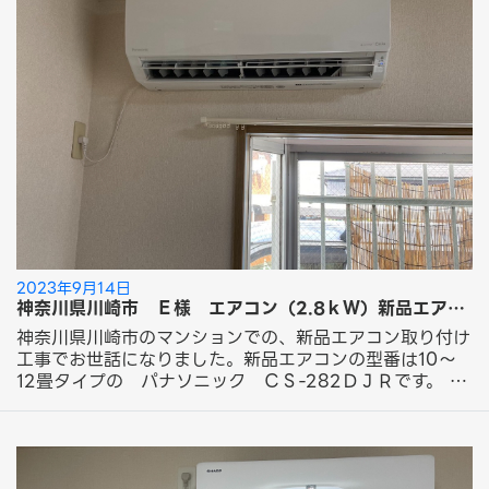
でカバーは設置なく無事完了しました。 Ｇ様 この度は
「新品エアコン取り付け化粧カバーパック工事」にてエア
コン取り付け工事のご依頼ありがとうございました。 フ
ォーラムサービスのエアコン工事をご紹介！ 今回ご依頼
の工事はこちら！ 新品エアコン取り付け工事 化粧カバー
パック 18,700円～（税込）
2023年9月14日
神奈川県川崎市 Ｅ様 エアコン（2.8ｋＷ）新品エアコン取り付け工事のご依頼ありがとうございました。
神奈川県川崎市のマンションでの、新品エアコン取り付け
工事でお世話になりました。新品エアコンの型番は10～
12畳タイプの パナソニック ＣＳ-282ＤＪＲです。 室
内機の取り付け場所は窓上部分に設置し、既存で配管穴が
あいてましたので室内機で覆い配管の露出をなくす形で取
り付けさせていただきました。 外側の室外機は地上床置
きで設置です。今回はご依頼は化粧カバーのご依頼はなく